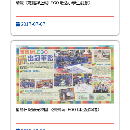
晴報《電腦課上砌LEGO 激活小學生創意》
2017-07-07
星島日報陽光校園 《齊齊玩LEGO 砌出冠軍路》