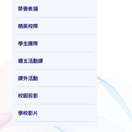
榮譽表揚
精英校隊
學生團隊
週五活動課
課外活動
校園剪影
學校影片