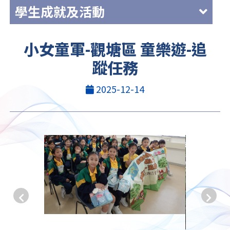
學生成就及活動
小女童軍-觀塘區 童樂遊-追
蹤任務
2025-12-14