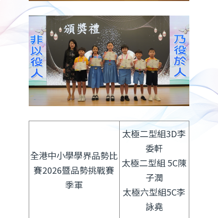
太極二型組3D李
委軒
全港中小學學界品勢比
太極二型組 5C陳
賽2026暨品勢挑戰賽
子潤
季軍
太極六型組5C李
詠堯