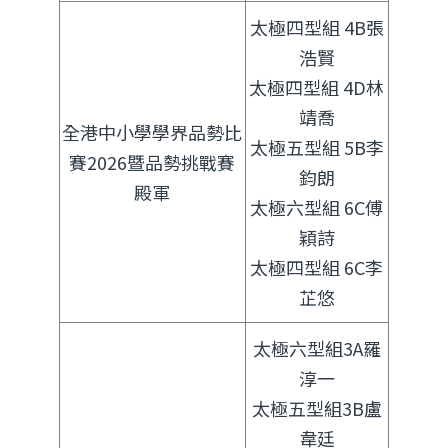
太極四型組 4B張
浩賢
太極四型組 4D林
靖喬
全港中小學學界品勢比
太極五型組 5B李
賽2026暨品勢挑戰賽
鈞朗
殿軍
太極六型組 6C傅
穎詩
太極四型組 6C李
芷悠
太極六型組3A羅
淳一
太極五型組3B盧
韋廷