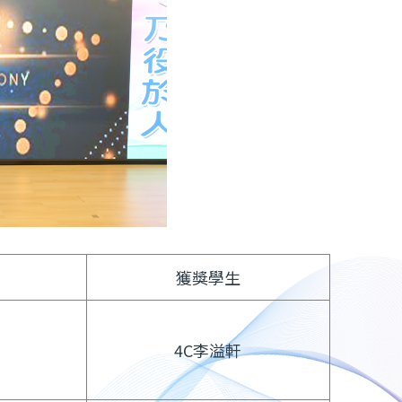
獲獎學生
4C李溢軒