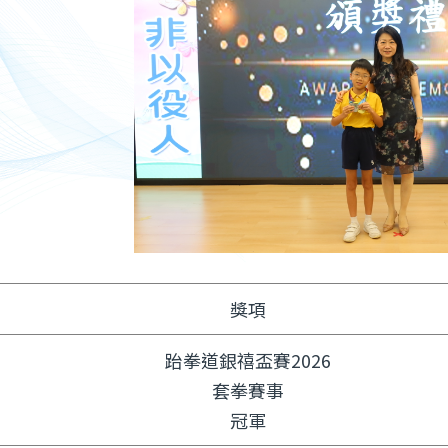
獎項
跆拳道銀禧盃賽2026
套拳賽事
冠軍