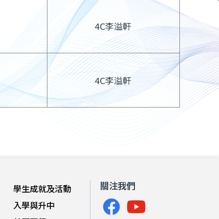
4C李溢軒
4C李溢軒
關注我們
學生成就及活動
入學與升中