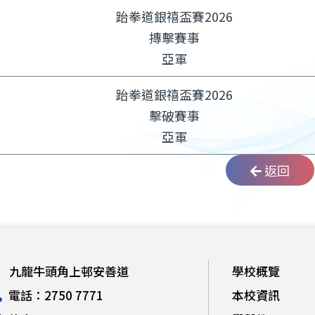
跆拳道銀禧盃賽2026
摶擊賽事
亞軍
跆拳道銀禧盃賽2026
擊破賽事
亞軍
返回
九龍牛頭角上邨安善道
學校概覽
電話：2750 7771
本校資訊